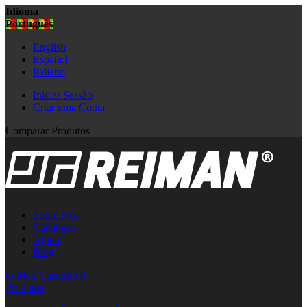
Idioma
Português
English
Español
Italiano
Iniciar Sessão
Criar uma Conta
Comparar Produtos
Sobre Nós
Catálogos
Ajuda
Blog
O Meu Carrinho
0
Produtos