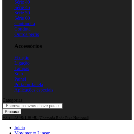
Série 40
Série 45
Série 50
Série 60
Cantoneira
Conduta
Outros perfis
Accessórios
Fixação
Ligação
Tampas
Solo
Painel
Porta ou Janela
Aplicações especiais
Categorias
Procurar
+351 22 961 8090
(Chamada Rede Fixa Nacional)
Início
Movimento Linear