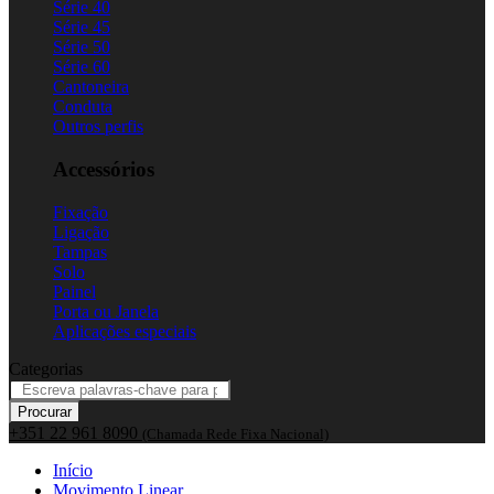
Série 40
Série 45
Série 50
Série 60
Cantoneira
Conduta
Outros perfis
Accessórios
Fixação
Ligação
Tampas
Solo
Painel
Porta ou Janela
Aplicações especiais
Categorias
Procurar
+351 22 961 8090
(Chamada Rede Fixa Nacional)
Início
Movimento Linear