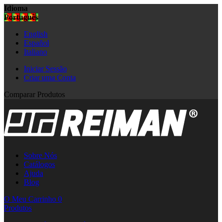
Idioma
Português
English
Español
Italiano
Iniciar Sessão
Criar uma Conta
Comparar Produtos
Sobre Nós
Catálogos
Ajuda
Blog
O Meu Carrinho
0
Produtos