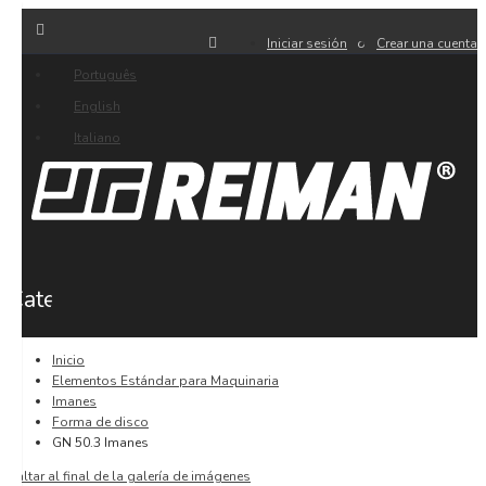
Iniciar sesión
Crear una cuenta
Português
English
Italiano
Categorías
Inicio
Elementos Estándar para Maquinaria
Imanes
Forma de disco
GN 50.3 Imanes
Saltar al final de la galería de imágenes