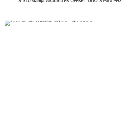
3-310 Manija Giratoria FS OFFSET-DUO-3 Para PHZ